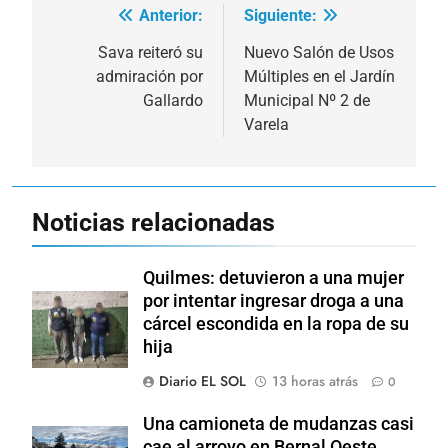
Anterior:
Siguiente:
Navegación
de
Sava reiteró su
Nuevo Salón de Usos
admiración por
Múltiples en el Jardín
entradas
Gallardo
Municipal Nº 2 de
Varela
Noticias relacionadas
Quilmes: detuvieron a una mujer
por intentar ingresar droga a una
cárcel escondida en la ropa de su
hija
Diario EL SOL
13 horas atrás
0
Una camioneta de mudanzas casi
cae al arroyo en Bernal Oeste