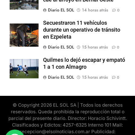
Diario EL SOL
14 horas atrás
0
Secuestraron 11 vehículos
durante un operativo de tránsito
en Ezpeleta
Diario EL SOL
15 horas atrás
0
Quilmes lo dejó escapar y empató
1 a 1 con Almagro
Diario EL SOL
15 horas atrás
0
© Copyright 2026 EL SOL SA | Todos los derechos
reservados. Queda prohibida la reproducción total o
parcial del presente diario. Director: Horacio Schivintt.
Clasificados y Edictos: 4257-6325 Interno 101 Mail:
recepcion@elsolnoticias.com.ar Publicidad: