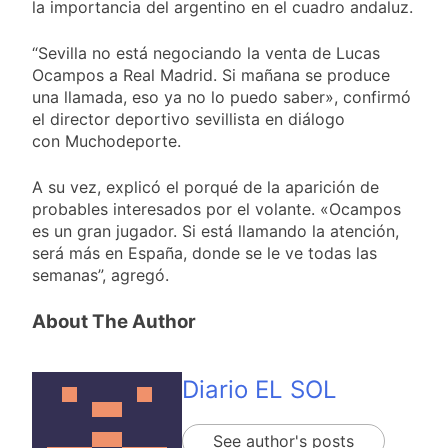
marcha frente al
la importancia del argentino en el cuadro andaluz.
2 Días Atrás
Congreso contra la
Nueva jornada
Ley de Propiedad
negativa para los
“Sevilla no está negociando la venta de Lucas
Privada
activos argentinos:
Ocampos a Real Madrid. Si mañana se produce
2 Días Atrás
cayeron las acciones
Jorge Macri condenó
una llamada, eso ya no lo puedo saber», confirmó
en Wall Street y el
los disturbios frente
el director deportivo sevillista en diálogo
riesgo país quedó al
al Congreso y
con Muchodeporte.
2 Días Atrás
borde de los 450
calificó a los
Día Internacional de
puntos
responsables como
la Cerveza: los tres
A su vez, explicó el porqué de la aparición de
«delincuentes
secretos para
2 Días Atrás
probables interesados por el volante. «Ocampos
anarquistas»
servirla
El frío polar se
es un gran jugador. Si está llamando la atención,
correctamente
instala en Buenos
será más en España, donde se le ve todas las
Aires: mejora el
2 Días Atrás
semanas”, agregó.
tiempo y llegan las
Día de San Cayetano:
temperaturas más
por qué se celebra
About The Author
bajas de la semana
cada 7 de agosto y
2 Días Atrás
qué representa para
El Senado aprobó la
los argentinos
ley de propiedad
Diario EL SOL
privada, pero el
2 Días Atrás
Gobierno debió
Incidentes frente al
eliminar otro capítulo
See author's posts
Congreso durante la