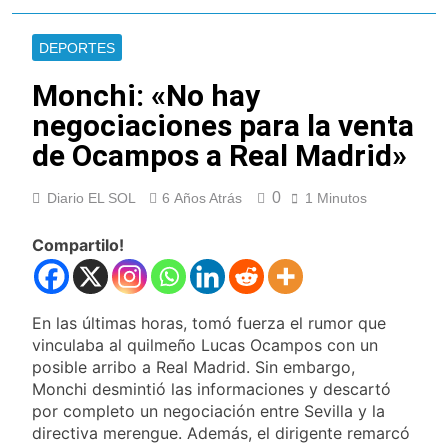
Lionel Messi llegará a
Rosario para
DEPORTES
despedir a su padre
20 Horas Atrás
Jorge Messi
Murió Jorge Messi,
Monchi: «No hay
padre de Lionel
negociaciones para la venta
Messi, a los 68 años
24 Horas Atrás
Thiago Medina fue
de Ocampos a Real Madrid»
imputado
formalmente por
1 Día Atrás
0
Diario EL SOL
6 Años Atrás
1 Minutos
abuso sexual
La CGT y las dos
CTA profundizan su
Compartilo!
plan de lucha con
1 Día Atrás
nuevas marchas
La noche del Afro
contra el Gobierno
Quilmeño: boxeo de
primer nivel en la sede
En las últimas horas, tomó fuerza el rumor que
2 Días Atrás
de Quilmes
vinculaba al quilmeño Lucas Ocampos con un
La Diócesis de
Quilmes celebró la
posible arribo a Real Madrid. Sin embargo,
visita del Papa León
Monchi desmintió las informaciones y descartó
2 Días Atrás
XIV a la Argentina
por completo un negociación entre Sevilla y la
Figuras de la cultura
se sumaron a la
directiva merengue. Además, el dirigente remarcó