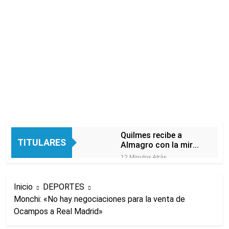
Quilmes recibe a
TITULARES
Almagro con la mira
puesta en el Reducido
12 Minutos Atrás
La crisis económica
también llega a los
Inicio
DEPORTES
templos: casi la
13 Horas Atrás
mitad de quienes
Monchi: «No hay negociaciones para la venta de
Economía en dos
buscan ayuda pide
Ocampos a Real Madrid»
velocidades
alimentos, dinero o
19 Horas Atrás
trabajo