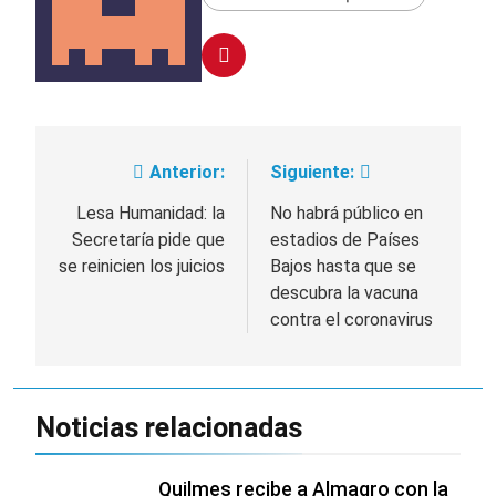
protesta contra la
3 Días Atrás
Ley de Propiedad
La Fiscalía rechazó el
Privada: hubo
pedido para
detenidos y
suspender el juicio
3 Días Atrás
enfrentamientos
contra Pity Alvarez
67 barrios full LED en
Florencio Varela
3 Días Atrás
Anterior:
Siguiente:
Navegación
El temporal se
de
Lesa Humanidad: la
No habrá público en
despide del AMBA:
cuándo dejará de
Secretaría pide que
estadios de Países
3 Días Atrás
entradas
llover y llega una ola
se reinicien los juicios
Bajos hasta que se
de frío con mínimas
descubra la vacuna
cercanas a 1°C
contra el coronavirus
Noticias relacionadas
Quilmes recibe a Almagro con la