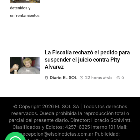
Privada: hubo
detenidos y
enfrentamientos
La Fiscalía rechazó el pedido para
suspender el juicio contra Pity
Alvarez
Diario EL SOL
22 horas atrás
0
© Copyright 2026 EL SOL SA | Todos los derechos
reservados. Queda prohibida la reproducción total o
parcial del presente diario. Director: Horacio Schivintt.
Clasificados y Edictos: 4257-6325 Interno 101 Mail:
recepcion@elsolnoticias.com.ar Publicidad: