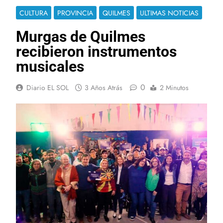
CULTURA
PROVINCIA
QUILMES
ULTIMAS NOTICIAS
Murgas de Quilmes
recibieron instrumentos
musicales
0
Diario EL SOL
3 Años Atrás
2 Minutos