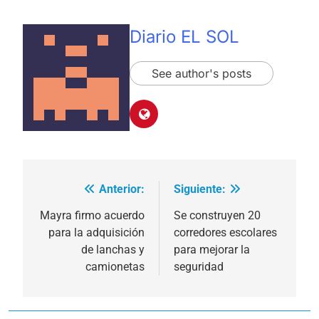
Diario EL SOL
See author's posts
Anterior:
Siguiente:
Navegación
de
Mayra firmo acuerdo
Se construyen 20
para la adquisición
corredores escolares
entradas
de lanchas y
para mejorar la
camionetas
seguridad