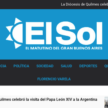
La noche del Afro Quilmeño: 
La Diócesis de Quilmes celebr
Figuras de la cultura se suma
Nueva jornada negativa para 
en Wall Street y el
La noche del Afro Quilmeño: 
La Diócesis de Quilmes celebr
Figuras de la cultura se suma
Nueva jornada negativa para 
en Wall Street y el
Diario EL SOL
CIA
POLÍTICA
SOCIEDAD
SALUD
DEPORTES
Q
FLORENCIO VARELA
bró la visita del Papa León XIV a la Argentina