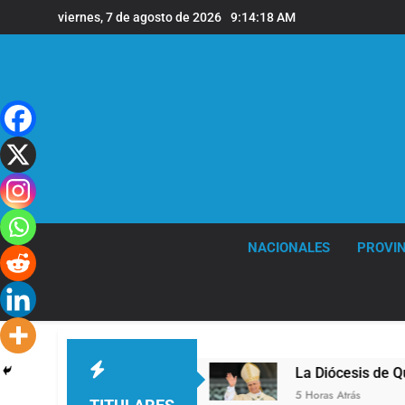
Saltar
viernes, 7 de agosto de 2026
9:14:18 AM
al
contenido
NACIONALES
PROVIN
la sede de Quilmes
La Diócesis de Quilmes cele
5 Horas Atrás