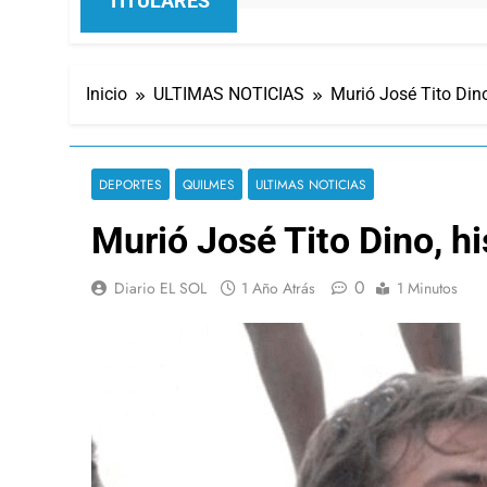
TITULARES
Inicio
ULTIMAS NOTICIAS
Murió José Tito Dino
DEPORTES
QUILMES
ULTIMAS NOTICIAS
Murió José Tito Dino, h
0
Diario EL SOL
1 Año Atrás
1 Minutos