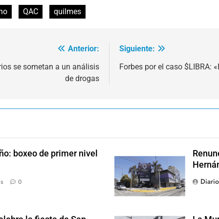
ino
QAC
quilmes
Anterior:
Siguiente:
rios se sometan a un análisis
Forbes por el caso $LIBRA: «E
de drogas
ño: boxeo de primer nivel
Renunc
Hernán
Diari
ás
0