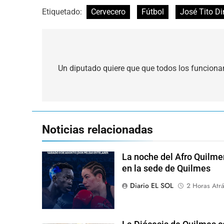
Etiquetado:
Cervecero
Fútbol
José Tito D
Navegación
de
Un diputado quiere que que todos los funciona
entradas
Noticias relacionadas
La noche del Afro Quilme
en la sede de Quilmes
Diario EL SOL
2 Horas Atr