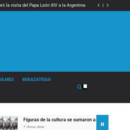
boxeo de primer nivel en la sede de Quilmes
ó la visita del Papa León XIV a la Argentina
ron a la marcha frente al Congreso contra la
Ley de Propiedad Privada
los activos argentinos: cayeron las acciones
 riesgo país quedó al borde de los 450 puntos
boxeo de primer nivel en la sede de Quilmes
ó la visita del Papa León XIV a la Argentina
ron a la marcha frente al Congreso contra la
Ley de Propiedad Privada
los activos argentinos: cayeron las acciones
 riesgo país quedó al borde de los 450 puntos
UILMES
BERAZATEGUI
Figuras de la cultura se sumaron a la marcha frente al Congr
7 Horas Atrás