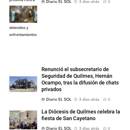
Diario EL SOL
3 días atrás
0
la Ley de
Propiedad
Privada: hubo
detenidos y
enfrentamientos
Renunció el subsecretario de
Seguridad de Quilmes, Hernán
Ocampo, tras la difusión de chats
privados
Diario EL SOL
3 días atrás
0
La Diócesis de Quilmes celebra la
fiesta de San Cayetano
Diario EL SOL
3 días atrás
0