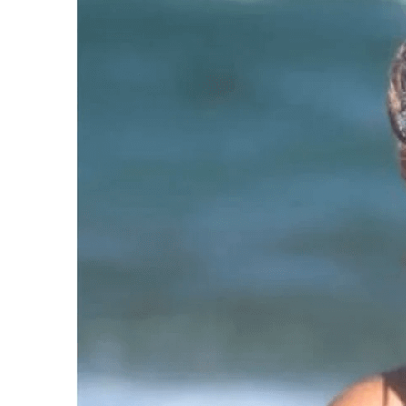
Detuvieron en Qui
22 Horas Atrás
Veteranos de Guer
22 Horas Atrás
Orgullo para Quil
22 Horas Atrás
Siguen avanzando 
23 Horas Atrás
Se notificaron 21 
23 Horas Atrás
Las vacaciones de 
1 Día Atrás
Berazategui será s
1 Día Atrás
Vozinha fue prese
1 Día Atrás
Los bonos y ADR ar
1 Día Atrás