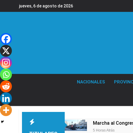
Saltar
jueves, 6 de agosto de 2026
al
contenido
NACIONALES
PROVINC
Marcha al Congreso
5 Horas Atrás