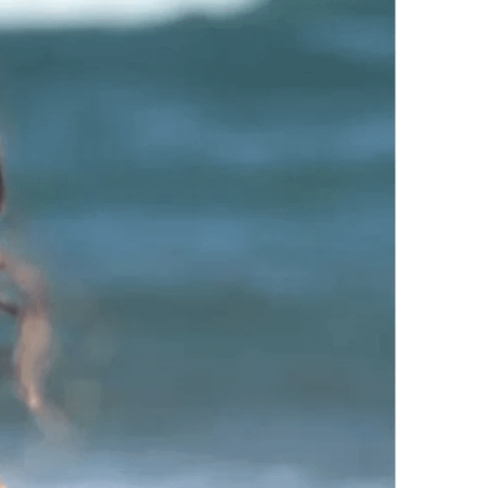
Malvinas
ia
ratuita
 por el arco