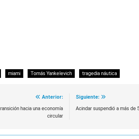
miami
Tomás Yankelevich
tragedia náutica
Anterior:
Siguiente:
 transición hacia una economía
Acindar suspendió a más de 5
circular