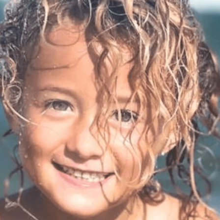
lmes a un hombre que amenazó a Milei a través de TikTok
ra capacitan a agentes municipales de Quilmes en la causa 
mes: reconocieron a Apres Salud por sus 50 años de trayector
las intervenciones hídricas en Berazategui y Quilmes
nuevos casos de la fiebre chikungunya en el país
invierno se disfrutaron en familia
ede del Festival de Cine de la India 2026 con entrada libre y g
ntado como nuevo refuerzo de Colo Colo y promete dar pelea
gentinos cerraron en baja y el riesgo país volvió a subir