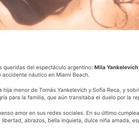
ó a Brasil tras la rebaja diplomática y atribuyó la medida a 
s queridas del espectáculo argentino:
Mila Yankelevich
ico accidente náutico en Miami Beach.
la hija menor de Tomás Yankelevich y Sofía Reca, y sobr
ría para la familia, que aún transitaba el duelo por la
enso amor en sus redes sociales. En su último cumpleañ
l, libertad, abrazos, bella inquieta, dulce niña amada, es