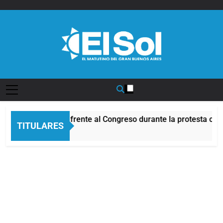
Saltar
al
contenido
Diario EL SOL
Incidentes frente al Congreso durante la protesta con
TITULARES
2 Horas Atrás