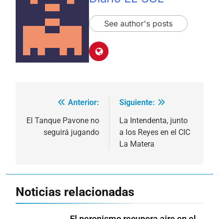
See author's posts
Anterior:
Siguiente:
Navegación
de
El Tanque Pavone no
La Intendenta, junto
seguirá jugando
a los Reyes en el CIC
entradas
La Matera
Noticias relacionadas