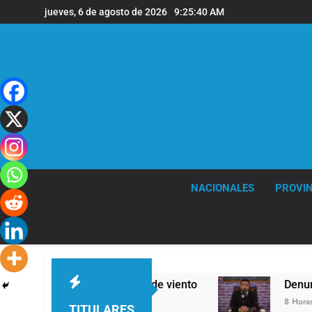
Saltar
jueves, 6 de agosto de 2026
9:25:41 AM
al
contenido
NACIONALES
PROVIN
ras y fuertes ráfagas de viento
Denunciaron 
8 Horas Atrás
TITULARES