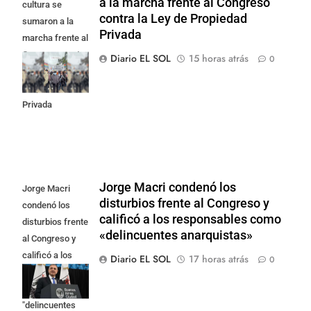
a la marcha frente al Congreso
cultura se
contra la Ley de Propiedad
sumaron a la
Privada
marcha frente al
Congreso contra
Diario EL SOL
15 horas atrás
0
la Ley de
Propiedad
Privada
Jorge Macri condenó los
Jorge Macri
disturbios frente al Congreso y
condenó los
calificó a los responsables como
disturbios frente
«delincuentes anarquistas»
al Congreso y
calificó a los
Diario EL SOL
17 horas atrás
0
responsables
como
"delincuentes