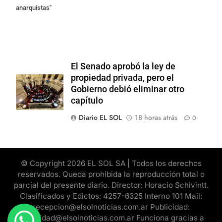
anarquistas"
El Senado aprobó la ley de
propiedad privada, pero el
Gobierno debió eliminar otro
capítulo
Diario EL SOL
18 horas atrás
0
© Copyright 2026 EL SOL SA | Todos los derechos
reservados. Queda prohibida la reproducción total o
parcial del presente diario. Director: Horacio Schivintt.
Clasificados y Edictos: 4257-6325 Interno 101 Mail:
recepcion@elsolnoticias.com.ar Publicidad:
publicidad@elsolnoticias.com.ar Funciona gracias a