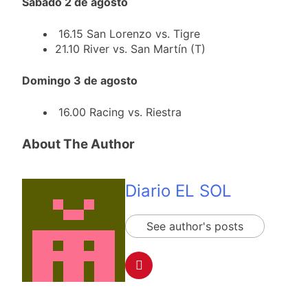
Sábado 2 de agosto
detenidos y
suspender el juicio
2 Días Atrás
enfrentamientos
contra Pity Alvarez
67 barrios full LED en
16.15 San Lorenzo vs. Tigre
Florencio Varela
21.10 River vs. San Martín (T)
2 Días Atrás
El temporal se
Domingo 3 de agosto
despide del AMBA:
cuándo dejará de
2 Días Atrás
16.00 Racing vs. Riestra
llover y llega una ola
Kicillof marchó
de frío con mínimas
contra la Ley de
cercanas a 1°C
About The Author
Propiedad Privada de
3 Días Atrás
Milei
Diario EL SOL
See author's posts