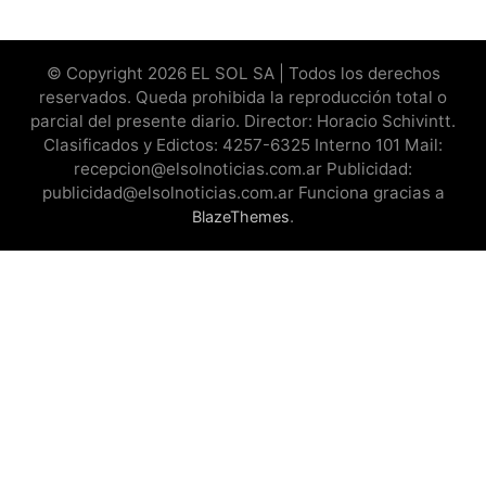
© Copyright 2026 EL SOL SA | Todos los derechos
reservados. Queda prohibida la reproducción total o
parcial del presente diario. Director: Horacio Schivintt.
Clasificados y Edictos: 4257-6325 Interno 101 Mail:
recepcion@elsolnoticias.com.ar Publicidad:
publicidad@elsolnoticias.com.ar Funciona gracias a
.
BlazeThemes