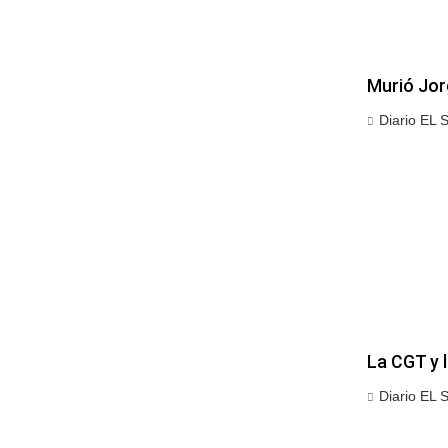
Murió Jor
Diario EL 
La CGT y 
Diario EL 