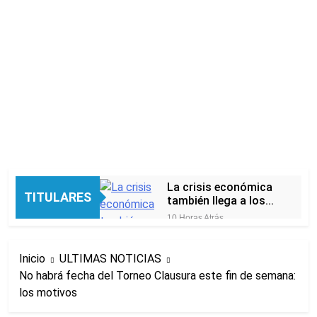
La crisis económica
TITULARES
también llega a los
templos: casi la
10 Horas Atrás
mitad de quienes
Economía en dos
buscan ayuda pide
velocidades
alimentos, dinero o
Inicio
ULTIMAS NOTICIAS
16 Horas Atrás
trabajo
No habrá fecha del Torneo Clausura este fin de semana:
Lionel Messi llegará a
los motivos
Rosario para
despedir a su padre
17 Horas Atrás