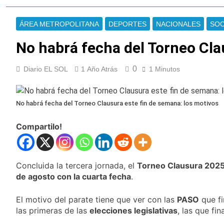
Jorge Messi
Murió Jorge Messi,
padre de Lionel
ÁREA METROPOLITANA
DEPORTES
NACIONALES
SOC
Messi, a los 68 años
21 Horas Atrás
Thiago Medina fue
No habrá fecha del Torneo Cla
imputado
formalmente por
22 Horas Atrás
abuso sexual
0
Diario EL SOL
1 Año Atrás
1 Minutos
La CGT y las dos
CTA profundizan su
plan de lucha con
23 Horas Atrás
nuevas marchas
No habrá fecha del Torneo Clausura este fin de semana: los motivos
La noche del Afro
contra el Gobierno
Quilmeño: boxeo de
primer nivel en la sede
Compartilo!
2 Días Atrás
de Quilmes
La Diócesis de
Quilmes celebró la
visita del Papa León
2 Días Atrás
Concluida la tercera jornada, el
Torneo Clausura 2025 
XIV a la Argentina
Figuras de la cultura
de agosto con la cuarta fecha
.
se sumaron a la
marcha frente al
2 Días Atrás
El motivo del parate tiene que ver con las
PASO
que fi
Congreso contra la
Nueva jornada
las primeras de las
elecciones legislativas
Ley de Propiedad
, las que fi
negativa para los
Privada