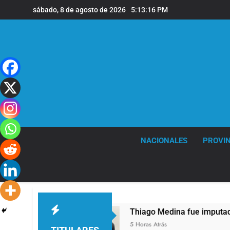
Saltar
sábado, 8 de agosto de 2026
5:13:17 PM
al
contenido
NACIONALES
PROVIN
os 68 años
Thiago Medina fue imputado forma
5 Horas Atrás