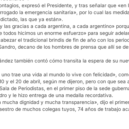
ntagios, expresó el Presidente, y tras señalar que «en
orrogado la emergencia sanitaria», por lo cual las med
 dictado, las que ya están».
las gracias a cada argentina, a cada argentino» porque
 todos hicimos un enorme esfuerzo» para seguir adelan
abezar el tradicional brindis de fin de año con los peri
Sandro, decano de los hombres de prensa que allí se d
nández también contó cómo transita la espera de su nuev
uno trae una vida al mundo lo vive con felicidad», com
 10 y el 20 de abril, según me dijeron, pero con que sea 
a Sala de Periodistas, en el primer piso de la sede gube
dro y le hizo entrega de una medalla recordativa.
on mucha dignidad y mucha transparencia», dijo el prime
maestro de muchos colegas tuyos, 74 años de trabajo a