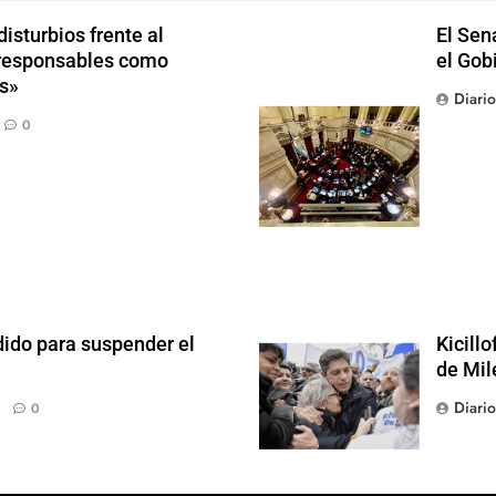
isturbios frente al
El Sen
s responsables como
el Gob
s»
Diari
0
dido para suspender el
Kicill
de Mil
Diari
0