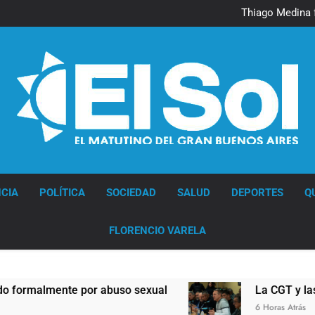
Murió Jorge 
Thiago Medina 
La CGT y las dos CTA profu
Murió Jorge 
Thiago Medina 
La CGT y las dos CTA profu
Diario EL SOL
CIA
POLÍTICA
SOCIEDAD
SALUD
DEPORTES
Q
FLORENCIO VARELA
lmente por abuso sexual
La CGT y las dos CT
6 Horas Atrás