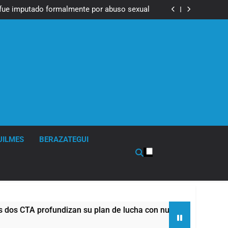
Messi, padre de Lionel Messi, a los 68 años
fue imputado formalmente por abuso sexual
ndizan su plan de lucha con nuevas marchas
contra el Gobierno
Messi, padre de Lionel Messi, a los 68 años
fue imputado formalmente por abuso sexual
ndizan su plan de lucha con nuevas marchas
contra el Gobierno
UILMES
BERAZATEGUI
A profundizan su plan de lucha con nuevas marchas contra el