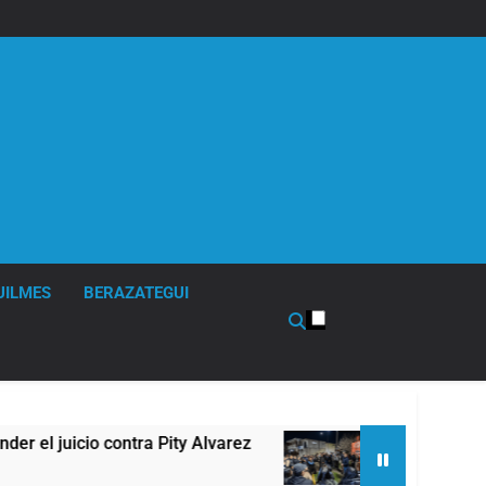
UILMES
BERAZATEGUI
Pity Alvarez
67 barrios full LED en Florencio V
4 Horas Atrás