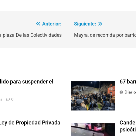
Anterior:
Siguiente:
la plaza De las Colectividades
Mayra, de recorrida por barri
dido para suspender el
67 bar
Diari
ás
0
 Ley de Propiedad Privada
Candel
psicót