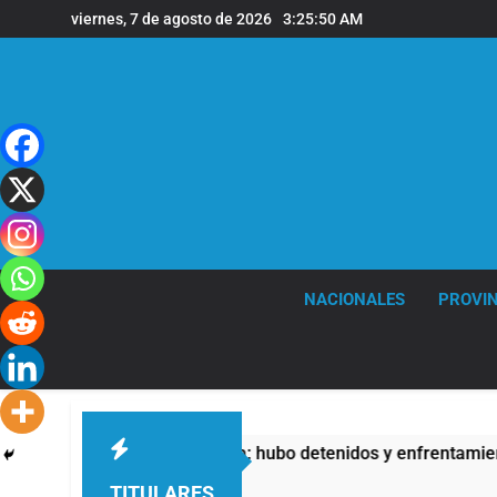
Saltar
viernes, 7 de agosto de 2026
3:25:51 AM
al
contenido
NACIONALES
PROVIN
dad Privada: hubo detenidos y enfrentamientos
TITULARES