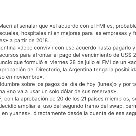
 Macri al señalar que «el acuerdo con el FMI es, probab
escuelas, hospitales ni en mejoras para las empresas y 
les» a partir de 2018.
entina «debe convivir con ese acuerdo hasta pagarlo y
recursos para afrontar el pago del vencimiento de US$ 2
uncio que formuló el viernes 28 de julio el FMI de un «a
 aprobación del Directorio, la Argentina tenga la posibi
so en noviembre».
idumbre sobre los pagos del día de hoy (lunes)» y por t
ina «no va a usar un solo dólar de sus reservas».
CAF, con la aprobación de 20 de los 21 países miembros
decidió ampliar el uso del segundo tramo del swap, per
ce en yuanes», directamente desde la cuenta de ese se