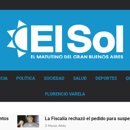
Diario EL SOL
CIA
POLÍTICA
SOCIEDAD
SALUD
DEPORTES
Q
FLORENCIO VARELA
La Fiscalía rechazó el pedido para suspender el juicio contra 
3 Horas Atrás