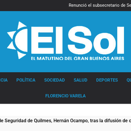
Kicillof march
Renunció el subsecretario de S
Candela Arizaga confirmó que
La Libertad Avanza consiguió l
Kicillof march
Renunció el subsecretario de S
Candela Arizaga confirmó que
La Libertad Avanza consiguió l
Diario EL SOL
CIA
POLÍTICA
SOCIEDAD
SALUD
DEPORTES
Q
FLORENCIO VARELA
ridad de Quilmes, Hernán Ocampo, tras la difusión de chats pr