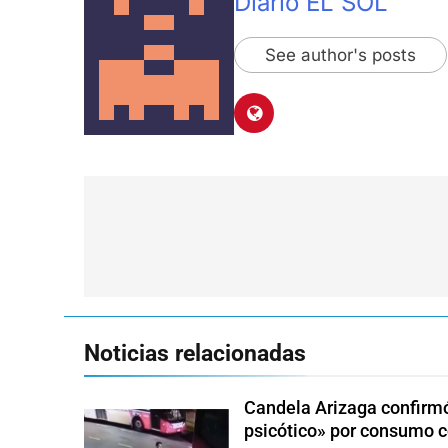
Diario EL SOL
See author's posts
Navegación
de
entradas
Noticias relacionadas
Candela Arizaga confirmó
psicótico» por consumo