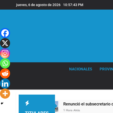
Saltar
jueves, 6 de agosto de 2026
10:57:44 PM
al
contenido
NACIONALES
PROVIN
a de Milei
Renunció el subsecretario de Segu
1 Hora Atrás