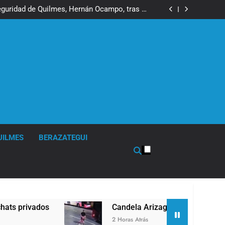
ó contra la Ley de Propiedad Privada de Milei
eguridad de Quilmes, Hernán Ocampo, tras la
difusión de chats privados
 tuvo un «brote psicótico» por consumo con
Facundo Moyano
a mayoría y rechazó el pedido del peronismo
de girar el proyecto a comisión
ó contra la Ley de Propiedad Privada de Milei
eguridad de Quilmes, Hernán Ocampo, tras la
difusión de chats privados
 tuvo un «brote psicótico» por consumo con
Facundo Moyano
a mayoría y rechazó el pedido del peronismo
de girar el proyecto a comisión
UILMES
BERAZATEGUI
ivados
Candela Arizaga confirmó que tuvo un
2 Horas Atrás