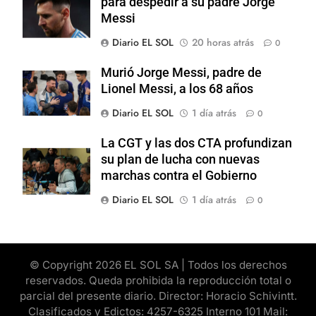
para despedir a su padre Jorge
Messi
Diario EL SOL
20 horas atrás
0
Murió Jorge Messi, padre de
Lionel Messi, a los 68 años
Diario EL SOL
1 día atrás
0
La CGT y las dos CTA profundizan
su plan de lucha con nuevas
marchas contra el Gobierno
Diario EL SOL
1 día atrás
0
© Copyright 2026 EL SOL SA | Todos los derechos
reservados. Queda prohibida la reproducción total o
parcial del presente diario. Director: Horacio Schivintt.
Clasificados y Edictos: 4257-6325 Interno 101 Mail: