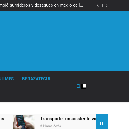
ser operada por La Central de Vicente López
impió sumideros y desagües en medio de las
lluvias
tual para consultar infracciones en segundos
en la obra teatral «Los Abuelos No Mienten»
ser operada por La Central de Vicente López
impió sumideros y desagües en medio de las
lluvias
tual para consultar infracciones en segundos
en la obra teatral «Los Abuelos No Mienten»
UILMES
BERAZATEGUI
Transporte: un asistente virtual para consultar infra
2 Horas Atrás