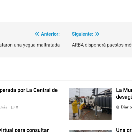
Anterior:
Siguiente:
ataron una yegua maltratada
ARBA dispondrá puestos móv
perada por La Central de
La Mun
desagü
Diari
trás
0
irtual para consultar
Una gr