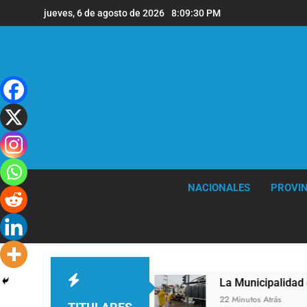
Saltar
jueves, 6 de agosto de 2026
8:09:31 PM
al
contenido
NACIONALES
PROVIN
de Vicente López
La Municipalidad de Quilmes 
22 Minutos Atrás