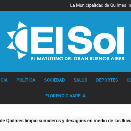
La Línea 148 pasó a 
La Municipalidad de Quilmes l
Transporte: un asistente vir
Una gran convocatoria 
La Línea 148 pasó a 
La Municipalidad de Quilmes l
Transporte: un asistente vir
Una gran convocatoria 
Diario EL SOL
CIA
POLÍTICA
SOCIEDAD
SALUD
DEPORTES
Q
FLORENCIO VARELA
limpió sumideros y desagües en medio de las lluvias