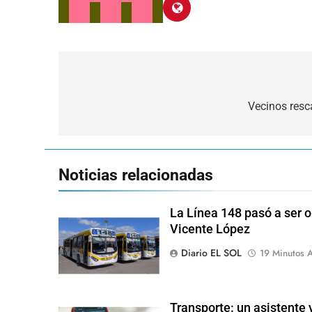
Navegación
de
Vecinos resc
entradas
Noticias relacionadas
La Línea 148 pasó a ser o
Vicente López
Diario EL SOL
19 Minutos A
Transporte: un asistente v