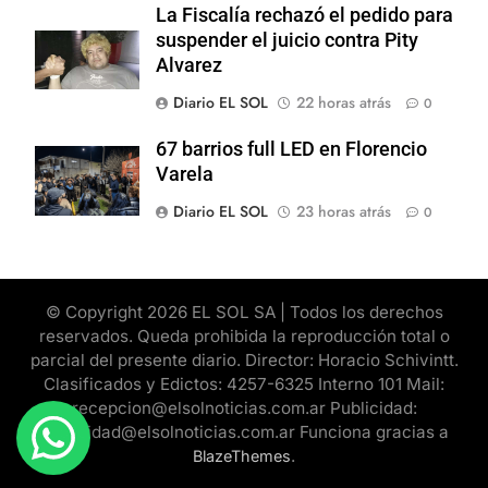
La Fiscalía rechazó el pedido para
suspender el juicio contra Pity
Alvarez
Diario EL SOL
22 horas atrás
0
67 barrios full LED en Florencio
Varela
Diario EL SOL
23 horas atrás
0
© Copyright 2026 EL SOL SA | Todos los derechos
reservados. Queda prohibida la reproducción total o
parcial del presente diario. Director: Horacio Schivintt.
Clasificados y Edictos: 4257-6325 Interno 101 Mail:
recepcion@elsolnoticias.com.ar Publicidad:
publicidad@elsolnoticias.com.ar Funciona gracias a
.
BlazeThemes