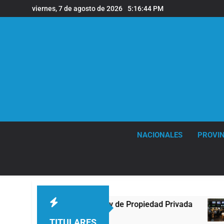
Saltar
viernes, 7 de agosto de 2026
5:16:45 PM
al
contenido
NACIONALES
PROVIN
Ley de Propiedad Privada
Nueva jornada negati
3 Horas Atrás
TITULARES