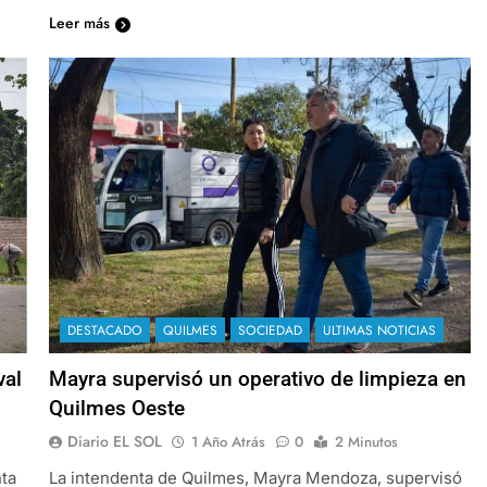
Leer más
DESTACADO
QUILMES
SOCIEDAD
ULTIMAS NOTICIAS
val
Mayra supervisó un operativo de limpieza en
Quilmes Oeste
Diario EL SOL
1 Año Atrás
0
2 Minutos
nta
La intendenta de Quilmes, Mayra Mendoza, supervisó