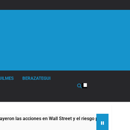
UILMES
BERAZATEGUI
reet y el riesgo país quedó al borde de los 450 puntos