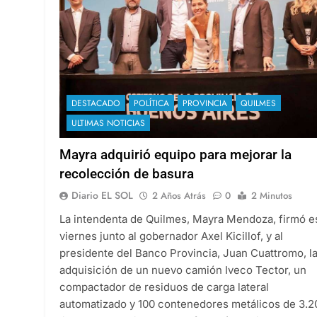
DESTACADO
POLÍTICA
PROVINCIA
QUILMES
ULTIMAS NOTICIAS
Mayra adquirió equipo para mejorar la
recolección de basura
Diario EL SOL
2 Años Atrás
0
2 Minutos
La intendenta de Quilmes, Mayra Mendoza, firmó e
viernes junto al gobernador Axel Kicillof, y al
presidente del Banco Provincia, Juan Cuattromo, l
adquisición de un nuevo camión Iveco Tector, un
compactador de residuos de carga lateral
automatizado y 100 contenedores metálicos de 3.2