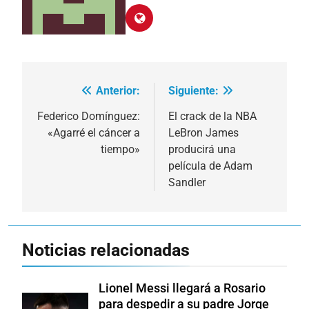
Anterior:
Siguiente:
Navegación
de
Federico Domínguez:
El crack de la NBA
«Agarré el cáncer a
LeBron James
entradas
tiempo»
producirá una
película de Adam
Sandler
Noticias relacionadas
Lionel Messi llegará a Rosario
para despedir a su padre Jorge