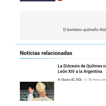
Navegación
de
El bombero quilmeño Walt
entradas
Noticias relacionadas
La Diócesis de Quilmes ce
León XIV a la Argentina
Diario EL SOL
18 Horas Atr