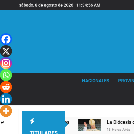
Saltar
sábado, 8 de agosto de 2026
11:34:57 AM
al
contenido
NACIONALES
PROVIN
el en la sede de Quilmes
La Diócesis de Quilm
18 Horas Atrás
TITULARES