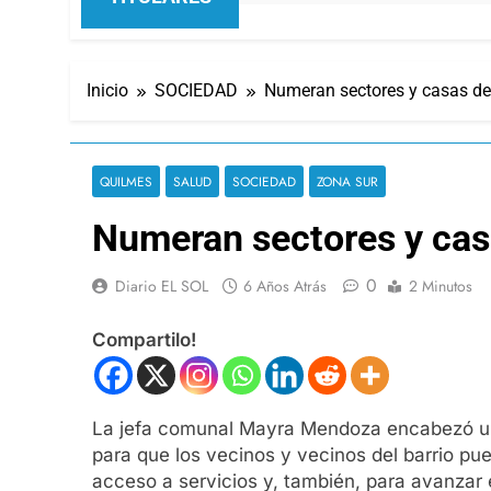
Inicio
SOCIEDAD
Numeran sectores y casas de 
QUILMES
SALUD
SOCIEDAD
ZONA SUR
Numeran sectores y casa
0
Diario EL SOL
6 Años Atrás
2 Minutos
Compartilo!
La jefa comunal Mayra Mendoza encabezó un o
para que los vecinos y vecinos del barrio p
acceso a servicios y, también, para avanzar 