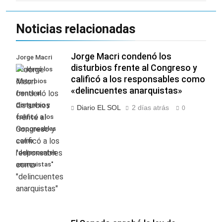
Noticias relacionadas
Jorge Macri condenó los
Jorge Macri
disturbios frente al Congreso y
condenó los
calificó a los responsables como
disturbios
«delincuentes anarquistas»
frente al
Congreso y
Diario EL SOL
2 días atrás
0
calificó a los
responsables
como
"delincuentes
anarquistas"