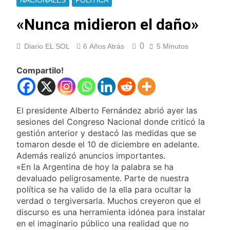
NACIONALES
POLÍTICA
Jorge Messi
Murió Jorge Messi,
padre de Lionel
«Nunca midieron el daño»
Messi, a los 68 años
12 Horas Atrás
Thiago Medina fue
0
Diario EL SOL
6 Años Atrás
5 Minutos
imputado
formalmente por
13 Horas Atrás
Compartilo!
abuso sexual
La CGT y las dos
CTA profundizan su
plan de lucha con
14 Horas Atrás
nuevas marchas
La noche del Afro
El presidente Alberto Fernández abrió ayer las
contra el Gobierno
Quilmeño: boxeo de
sesiones del Congreso Nacional donde criticó la
primer nivel en la sede
gestión anterior y destacó las medidas que se
1 Día Atrás
de Quilmes
La Diócesis de
tomaron desde el 10 de diciembre en adelante.
Quilmes celebró la
Además realizó anuncios importantes.
visita del Papa León
«En la Argentina de hoy la palabra se ha
1 Día Atrás
XIV a la Argentina
Figuras de la cultura
devaluado peligrosamente. Parte de nuestra
se sumaron a la
política se ha valido de la ella para ocultar la
marcha frente al
verdad o tergiversarla. Muchos creyeron que el
1 Día Atrás
Congreso contra la
Nueva jornada
discurso es una herramienta idónea para instalar
Ley de Propiedad
negativa para los
en el imaginario público una realidad que no
Privada