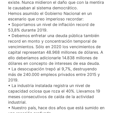
activos argentinos:
existe. Nunca midieron el daño que con la mentira
1 Día Atrás
cayeron las acciones
Jorge Macri condenó
le causaban al sistema democrático.
en Wall Street y el
los disturbios frente
Hemos asumido el Gobierno Nacional en un
riesgo país quedó al
al Congreso y
escenario que creo imperioso recordar:
2 Días Atrás
borde de los 450
calificó a los
Día Internacional de
puntos
• Soportamos un nivel de inflación record de
responsables como
la Cerveza: los tres
53,8% durante 2019.
«delincuentes
secretos para
• Debemos enfretar una deuda pública también
2 Días Atrás
anarquistas»
servirla
El frío polar se
record en monto y concentración temporal de
correctamente
instala en Buenos
vencimientos. Sólo en 2020 los vencimientos de
Aires: mejora el
capital representan 48.968 millones de dólares. A
2 Días Atrás
tiempo y llegan las
Día de San Cayetano:
ello deberíamos adicionarle 14.838 millones de
temperaturas más
por qué se celebra
dólares en concepto de intereses de esa deuda.
bajas de la semana
cada 7 de agosto y
• La desocupación trepó al 9,7%, destruyendo
2 Días Atrás
qué representa para
El Senado aprobó la
más de 240.000 empleos privados entre 2015 y
los argentinos
ley de propiedad
2019.
privada, pero el
• La industria instalada registra un nivel de
2 Días Atrás
Gobierno debió
Incidentes frente al
capacidad ociosa que roza el 40%. Llevamos 19
eliminar otro capítulo
Congreso durante la
meses consecutivos de caída de la actividad
protesta contra la
industrial.
2 Días Atrás
Ley de Propiedad
La Fiscalía rechazó el
• Nuestro país, hace dos años que está sumido en
Privada: hubo
pedido para