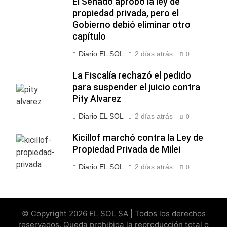
El Senado aprobó la ley de
propiedad privada, pero el
Gobierno debió eliminar otro
capítulo
Diario EL SOL
2 días atrás
0
La Fiscalía rechazó el pedido
para suspender el juicio contra
Pity Alvarez
Diario EL SOL
2 días atrás
0
Kicillof marchó contra la Ley de
Propiedad Privada de Milei
Diario EL SOL
2 días atrás
0
© Copyright 2026 EL SOL SA | Todos los derechos
reservados. Queda prohibida la reproducción total o