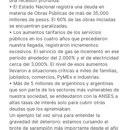
una recesión profunda.
detenidos y
suspender el juicio
• El Estado Nacional registra una deuda en
2 Días Atrás
enfrentamientos
contra Pity Alvarez
67 barrios full LED en
materia de Obras Públicas de más de 35.000
Florencio Varela
millones de pesos. El 60% de las obras iniciadas
se encuentran paralizadas.
2 Días Atrás
El temporal se
• Los aumentos tarifarios de los servicios
despide del AMBA:
públicos en los cuatro años que precedieron
cuándo dejará de
nuestra llegada, registraron incrementos
2 Días Atrás
llover y llega una ola
Kicillof marchó
excesivos. El servicio de gas se incementó en ese
de frío con mínimas
contra la Ley de
período alrededor del 2.000% y el de electricidad
cercanas a 1°C
Propiedad Privada de
cerca del 3.000%. El nivel de esos aumentos
2 Días Atrás
Milei
llevaron a situaciones críticas a miles de familias,
jubilados, comercios, PyMEs e industrias.
• Más de 5 millones de argentinos y argentinas
que son parte de los sectores más vulnerables de
nuestra sociedad, se endeudaron con la ANSES a
altas tasas de interés solo para cubrir otras
deudas que los apremiaban.
Un ejemplo tal vez sirva para entender la
gravedad del deterioro: estamos cursando el
brote de sarampión más importante desde el año