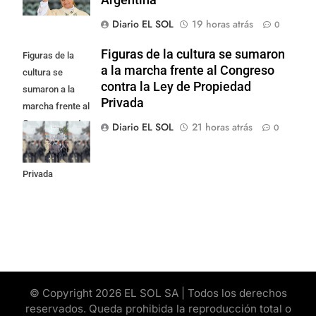
Argentina
Diario EL SOL
19 horas atrás
0
Figuras de la cultura se sumaron
Figuras de la
a la marcha frente al Congreso
cultura se
contra la Ley de Propiedad
sumaron a la
Privada
marcha frente al
Congreso contra
Diario EL SOL
21 horas atrás
0
la Ley de
Propiedad
Privada
© Copyright 2026 EL SOL SA | Todos los derechos
reservados. Queda prohibida la reproducción total o