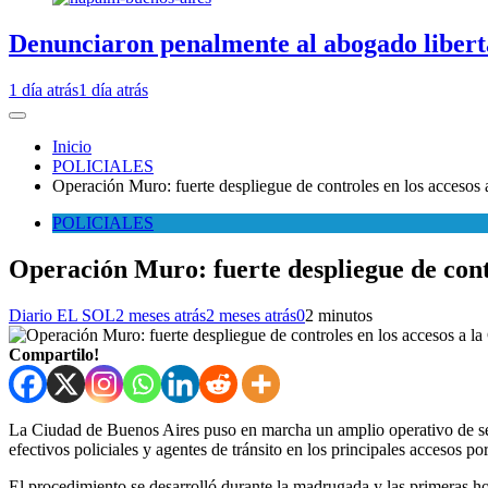
Denunciaron penalmente al abogado libert
1 día atrás
1 día atrás
Inicio
POLICIALES
Operación Muro: fuerte despliegue de controles en los accesos
POLICIALES
Operación Muro: fuerte despliegue de contr
Diario EL SOL
2 meses atrás
2 meses atrás
0
2 minutos
Compartilo!
La Ciudad de Buenos Aires puso en marcha un amplio operativo de se
efectivos policiales y agentes de tránsito en los principales accesos po
El procedimiento se desarrolló durante la madrugada y las primeras ho