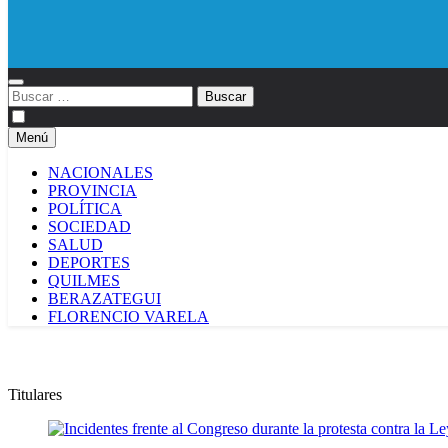
Diario EL SOL
Buscar:
Menú
NACIONALES
PROVINCIA
POLÍTICA
SOCIEDAD
SALUD
DEPORTES
QUILMES
BERAZATEGUI
FLORENCIO VARELA
Titulares