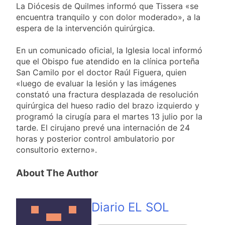
extranjeros
La Diócesis de Quilmes informó que Tissera «se
Detuvieron en
encuentra tranquilo y con dolor moderado», a la
Quilmes a un hombre
que amenazó a Milei
espera de la intervención quirúrgica.
1 Día Atrás
a través de TikTok
Veteranos de Guerra
En un comunicado oficial, la Iglesia local informó
capacitan a agentes
municipales de Quilmes en la
que el Obispo fue atendido en la clínica porteña
1 Día Atrás
causa Malvinas
San Camilo por el doctor Raúl Figuera, quien
Orgullo para Quilmes:
«luego de evaluar la lesión y las imágenes
reconocieron a Apres
Salud por sus 50
constató una fractura desplazada de resolución
1 Día Atrás
años de trayectoria
quirúrgica del hueso radio del brazo izquierdo y
Siguen avanzando
programó la cirugía para el martes 13 julio por la
las intervenciones
hídricas en
tarde. El cirujano prevé una internación de 24
1 Día Atrás
Berazategui y
horas y posterior control ambulatorio por
Quilmes
consultorio externo».
About The Author
Diario EL SOL