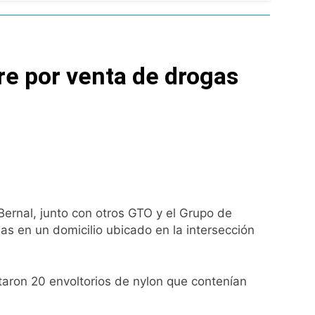
l Street y el riesgo país quedó al borde
nsables como «delincuentes anarquistas»
bre por venta de drogas
turas más bajas de la semana
a los argentinos
ro capítulo
Bernal, junto con otros GTO y el Grupo de
rivada: hubo detenidos y
s en un domicilio ubicado en la intersección
taron 20 envoltorios de nylon que contenían