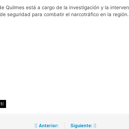
e Quilmes está a cargo de la investigación y la interve
pide del AMBA: cuándo dejará de llover y llega una ola de fr
 de seguridad para combatir el narcotráfico en la región.
ntra la Ley de Propiedad Privada de Milei
cretario de Seguridad de Quilmes, Hernán Ocampo, tras la dif
confirmó que tuvo un «brote psicótico» por consumo con F
 consiguió la mayoría y rechazó el pedido del peronismo de 
n al Congreso contra el proyecto oficial de Ley de Propieda
lmes celebra la fiesta de San Cayetano
atí
 a ser operada por La Central de Vicente López
Anterior:
Siguiente: