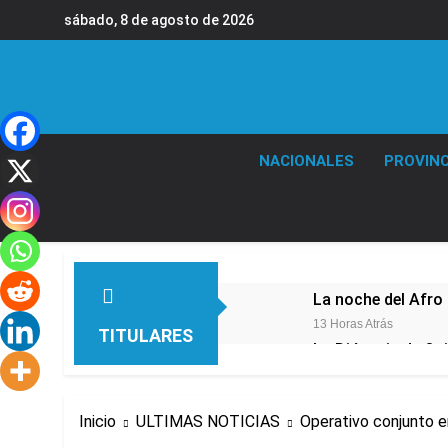
Saltar
sábado, 8 de agosto de 2026
al
contenido
NACIONALES
PROVINC
La noche del Afro 
13 Horas Atrás
TITULARES
La Diócesis de Qui
16 Horas Atrás
Figuras de la cult
Inicio
ULTIMAS NOTICIAS
Operativo conjunto en
18 Horas Atrás