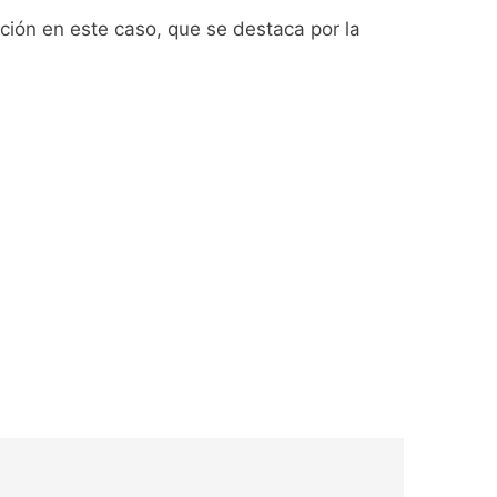
nción en este caso, que se destaca por la
ío con mínimas cercanas a 1°C
usión de chats privados
acundo Moyano
girar el proyecto a comisión
d Privada