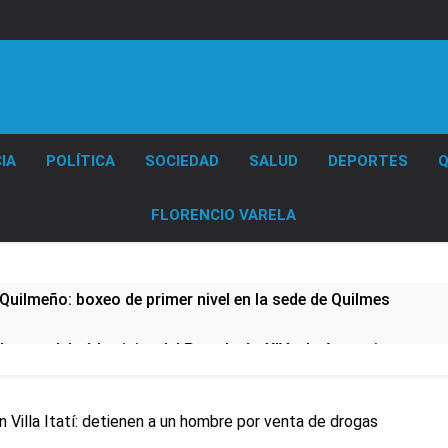
Diario EL SOL
IA
POLÍTICA
SOCIEDAD
SALUD
DEPORTES
Q
FLORENCIO VARELA
Quilmeño: boxeo de primer nivel en la sede de Quilmes
lmes celebró la visita del Papa León XIV a la Argentina
ura se sumaron a la marcha frente al Congreso contra la Ley 
 Villa Itatí: detienen a un hombre por venta de drogas