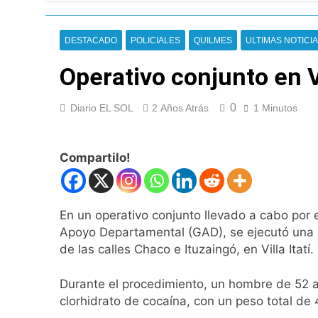
Nueva jornada nega
de los 450 puntos
19 Horas Atrás
DESTACADO
POLICIALES
QUILMES
ULTIMAS NOTICI
Jorge Macri conde
20 Horas Atrás
Operativo conjunto en V
Día Internacional 
21 Horas Atrás
0
Diario EL SOL
2 Años Atrás
1 Minutos
El frío polar se i
21 Horas Atrás
Día de San Cayetan
Compartilo!
21 Horas Atrás
El Senado aprobó l
21 Horas Atrás
En un operativo conjunto llevado a cabo por 
Incidentes frente 
Apoyo Departamental (GAD), se ejecutó una o
enfrentamientos
de las calles Chaco e Ituzaingó, en Villa Itatí.
1 Día Atrás
La Fiscalía rechaz
Durante el procedimiento, un hombre de 52 añ
1 Día Atrás
clorhidrato de cocaína, con un peso total de
67 barrios full LE