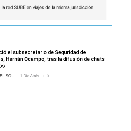
a red SUBE en viajes de la misma jurisdicción
ió el subsecretario de Seguridad de
s, Hernán Ocampo, tras la difusión de chats
os
 EL SOL
1 Día Atrás
0