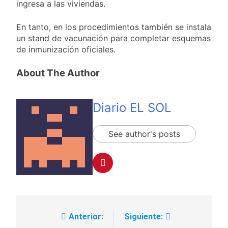
ingresa a las viviendas.
reclamo por el
1 Día Atrás
respeto al
Boca oficializó la
En tanto, en los procedimientos también se instala
federalismo
llegada de Enner
un stand de vacunación para completar esquemas
Valencia
1 Día Atrás
de inmunización oficiales.
Carlos Balor y
monseñor Tissera en
About The Author
la celebración por
1 Día Atrás
San Cayetano
La bronquiolitis es
una infección
Diario EL SOL
respiratoria aguda en
1 Día Atrás
los bebés
See author's posts
Anterior:
Siguiente:
Navegación