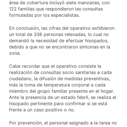
Senado frente a los
área de cobertura incluyó siete manzanas, con
19 Horas Atrás
errores libertarios
Una camioneta de
122 familias que respondieron las consultas
mudanzas casi cae al
formuladas por los especialistas.
arroyo en Bernal
19 Horas Atrás
Oeste
Secuestraron 11
En conclusión, las cifras del operativo exhibieron
vehículos durante un
un total de 336 personas relevadas, lo cual no
operativo de tránsito
20 Horas Atrás
demandó la necesidad de efectuar hisopados,
en Ezpeleta
El embajador
debido a que no se encontraron síntomas en la
argentino en Brasil
zona.
llegó para reunirse
20 Horas Atrás
con Quirno
Quilmes lo dejó
Cabe recordar que el operativo consiste la
escapar y empató 1 a
realización de consultas socio sanitarias a cada
1 con Almagro
20 Horas Atrás
ciudadano, la difusión de medidas preventivas,
Las ventas
más la toma de temperatura corporal a cada
minoristas cayeron
miembro del grupo familiar presente en el hogar.
3,8% en julio
21 Horas Atrás
Ante la presencia de un estado febril, se realiza el
Quilmes: siete clubes
hisopado pertinente para confirmar si se está
de barrio de la Liga
frente a un caso positivo o no.
Femenina de fútbol
23 Horas Atrás
recibieron material
Consejo Federal del
Por prevención, el personal asignado a la tarea no
deportivo
Trabajo: un nuevo