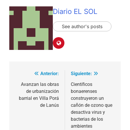
Diario EL SOL
See author's posts
Anterior:
Siguiente:
Navegación
de
Avanzan las obras
Científicos
de urbanización
bonaerenses
entradas
barrial en Villa Porá
construyeron un
de Lanús
cañón de ozono que
desactiva virus y
bacterias de los
ambientes