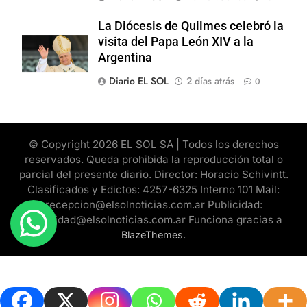
La Diócesis de Quilmes celebró la
visita del Papa León XIV a la
Argentina
Diario EL SOL
2 días atrás
0
© Copyright 2026 EL SOL SA | Todos los derechos
reservados. Queda prohibida la reproducción total o
parcial del presente diario. Director: Horacio Schivintt.
Clasificados y Edictos: 4257-6325 Interno 101 Mail:
recepcion@elsolnoticias.com.ar Publicidad:
publicidad@elsolnoticias.com.ar Funciona gracias a
.
BlazeThemes