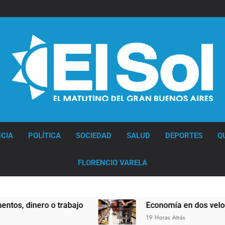
Diario EL SOL
CIA
POLÍTICA
SOCIEDAD
SALUD
DEPORTES
Q
FLORENCIO VARELA
 dinero o trabajo
Economía en dos velocidade
19 Horas Atrás