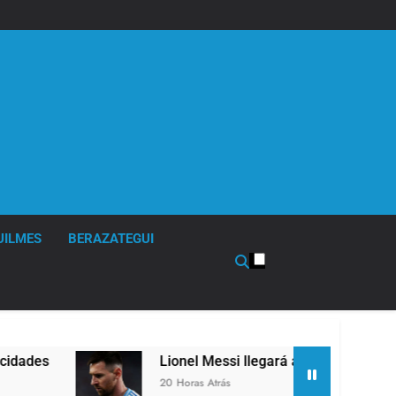
UILMES
BERAZATEGUI
s
Lionel Messi llegará a Rosario para desped
20 Horas Atrás