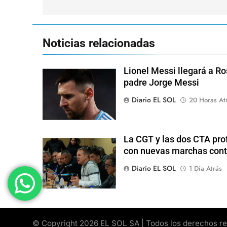
entradas
Noticias relacionadas
Lionel Messi llegará a Ro
padre Jorge Messi
Diario EL SOL
20 Horas At
La CGT y las dos CTA pro
con nuevas marchas cont
Diario EL SOL
1 Día Atrás
© Copyright 2026 EL SOL SA | Todos los derechos rese