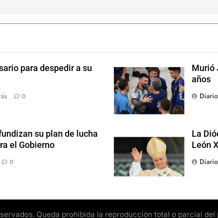
sario para despedir a su
Murió 
años
Diari
rás
0
fundizan su plan de lucha
La Dió
ra el Gobierno
León X
Diari
0
rvados. Queda prohibida la reproducción total o parcial del pr