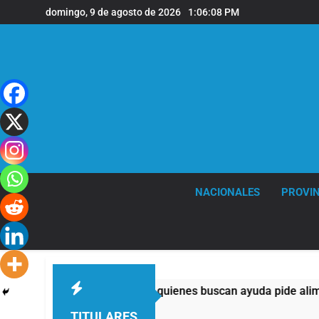
Saltar
domingo, 9 de agosto de 2026
1:06:08 PM
al
contenido
NACIONALES
PROVIN
emplos: casi la mitad de quienes buscan ayuda pide alimentos,
TITULARES