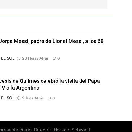
Jorge Messi, padre de Lionel Messi, a los 68
o EL SOL
23 Horas Atrás
0
cesis de Quilmes celebró la visita del Papa
IV a la Argentina
o EL SOL
2 Días Atrás
0
esente diario. Director: Horacio Schivintt.