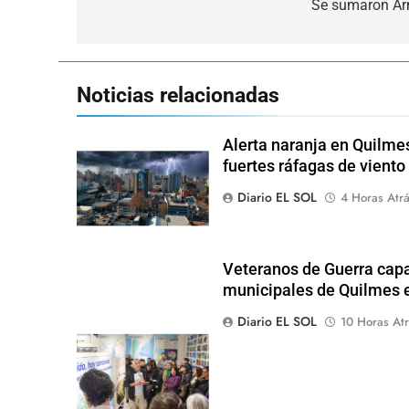
de
Se sumaron Arm
entradas
Noticias relacionadas
Alerta naranja en Quilme
fuertes ráfagas de viento
Diario EL SOL
4 Horas Atr
Veteranos de Guerra capa
municipales de Quilmes 
Diario EL SOL
10 Horas Atr