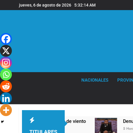
Saltar
jueves, 6 de agosto de 2026
5:32:15 AM
al
contenido
NACIONALES
PROVIN
veras y fuertes ráfagas de viento
Denunciaron
5 Horas Atrás
TITULARES