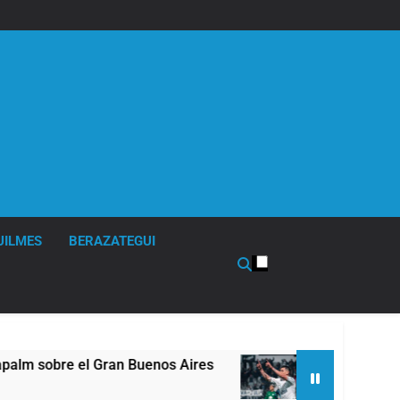
UILMES
BERAZATEGUI
sobre el Gran Buenos Aires
Quilmes derrotó 2-
5 Horas Atrás