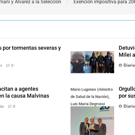
ani y Álvarez a la Selección
Exención impositiva para 20
s por tormentas severas y
Detuvi
Milei 
Diari
ás
0
citan a agentes
Orgull
Mario Lugones (ministro
en la causa Malvinas
por su
de Salud de la Nación),
Luis Maria Degrossi
Diari
ás
0
(Presidente de Apres
Salud) y Cristian Mazza
(Presidente de ALAMI)