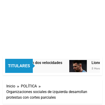
Economía en dos velocidades
Lionel Me
TITULARES
4 Horas Atrás
5 Horas Atrá
Inicio
POLÍTICA
Organizaciones sociales de izquierda desarrollan
protestas con cortes parciales