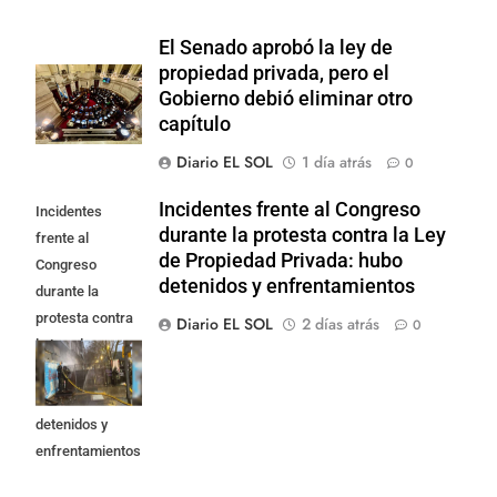
El Senado aprobó la ley de
propiedad privada, pero el
Gobierno debió eliminar otro
capítulo
Diario EL SOL
1 día atrás
0
Incidentes frente al Congreso
Incidentes
durante la protesta contra la Ley
frente al
de Propiedad Privada: hubo
Congreso
detenidos y enfrentamientos
durante la
protesta contra
Diario EL SOL
2 días atrás
0
la Ley de
Propiedad
Privada: hubo
detenidos y
enfrentamientos