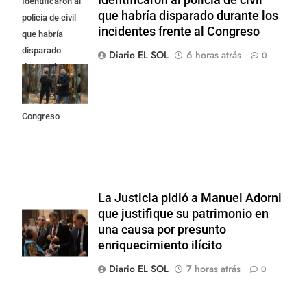
Identificaron al
que habría disparado durante los
policía de civil
incidentes frente al Congreso
que habría
disparado
Diario EL SOL
6 horas atrás
0
durante los
incidentes
frente al
Congreso
La Justicia pidió a Manuel Adorni
que justifique su patrimonio en
una causa por presunto
enriquecimiento ilícito
Diario EL SOL
7 horas atrás
0