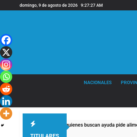
Saltar
domingo, 9 de agosto de 2026
9:27:28 AM
al
contenido
NACIONALES
PROVIN
mplos: casi la mitad de quienes buscan ayuda pide alimentos, d
TITULARES