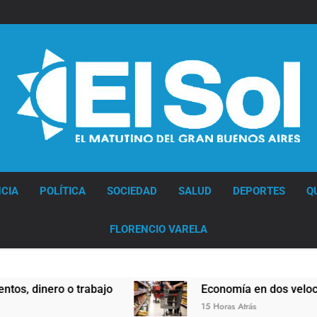
Diario EL SOL
CIA
POLÍTICA
SOCIEDAD
SALUD
DEPORTES
Q
FLORENCIO VARELA
inero o trabajo
Economía en dos velocidades
15 Horas Atrás