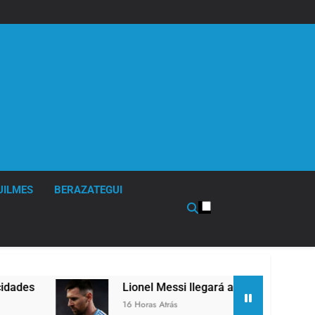
UILMES
BERAZATEGUI
Lionel Messi llegará a Rosario para despedir
16 Horas Atrás