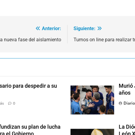
Anterior:
Siguiente:
la nueva fase del aislamiento
Turnos on line para realizar 
sario para despedir a su
Murió 
años
Diari
ás
0
fundizan su plan de lucha
La Dió
ra el Gobierno
León X