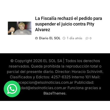
La Fiscalía rechazó el pedido para
suspender el juicio contra Pity
Alvarez
Diario EL SOL
1 día atrás
0
© Copyright 2026 EL SOL SA | Todos los derechos
reservados. Queda prohibida la reproducción total o
parcial del presente diario. Director: Horacio Schivintt.
Clasificados y Edictos: 4257-6325 Interno 101 Mail:
recepcion@elsolnoticias.com.ar Publicidad:
publicidad@elsolnoticias.com.ar Funciona gracias a
.
BlazeThemes