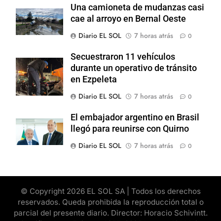
Una camioneta de mudanzas casi
cae al arroyo en Bernal Oeste
Diario EL SOL
7 horas atrás
0
Secuestraron 11 vehículos
durante un operativo de tránsito
en Ezpeleta
Diario EL SOL
7 horas atrás
0
El embajador argentino en Brasil
llegó para reunirse con Quirno
Diario EL SOL
7 horas atrás
0
© Copyright 2026 EL SOL SA | Todos los derechos
reservados. Queda prohibida la reproducción total o
parcial del presente diario. Director: Horacio Schivintt.