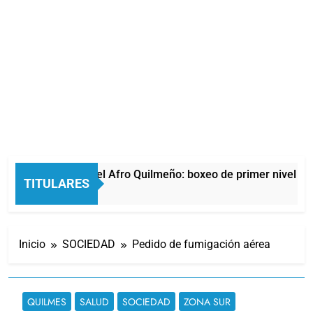
La noche del Afro Quilmeño: boxeo de primer nivel en 
TITULARES
5 Horas Atrás
Inicio
SOCIEDAD
Pedido de fumigación aérea
QUILMES
SALUD
SOCIEDAD
ZONA SUR