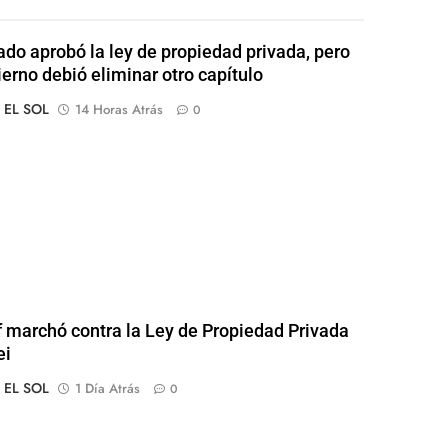
ado aprobó la ley de propiedad privada, pero
ierno debió eliminar otro capítulo
o EL SOL
14 Horas Atrás
0
of marchó contra la Ley de Propiedad Privada
ei
o EL SOL
1 Día Atrás
0