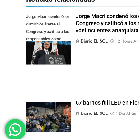
Jorge Macri condenó los d
Jorge Macri condenó los
Congreso y calificó a lo
disturbios frente al
«delincuentes anarquista
Congreso y calificó a los
responsables como
Diario EL SOL
12 Horas Atr
"delincuentes
anarquistas"
67 barrios full LED en Flo
Diario EL SOL
1 Día Atrás