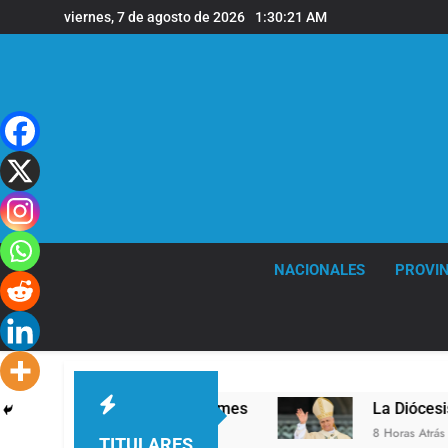
Saltar
viernes, 7 de agosto de 2026
1:30:22 AM
al
contenido
NACIONALES
PROVIN
ivel en la sede de Quilmes
La Diócesis de Qui
8 Horas Atrás
TITULARES