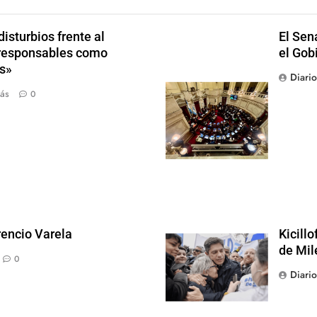
isturbios frente al
El Sen
s responsables como
el Gob
s»
Diari
ás
0
rencio Varela
Kicill
de Mil
0
Diari