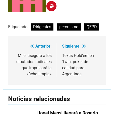
Etiquetado:
Dirigentes
peronismo
QEPD
Anterior:
Siguiente:
Navegación
de
Milei aseguró a los
Texas Hold’em en
diputados radicales
1win: poker de
entradas
que impulsará la
calidad para
«ficha limpia»
Argentinos
Noticias relacionadas
Lionel Messi llegará a Rosario