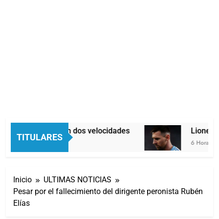
Economía en dos velocidades
Lionel Me
TITULARES
5 Horas Atrás
6 Horas Atrá
Inicio
ULTIMAS NOTICIAS
Pesar por el fallecimiento del dirigente peronista Rubén
Elías