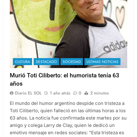
CULTURA
DESTACADO
SOCIEDAD
ULTIMAS NOTICIAS
Murió Toti Ciliberto: el humorista tenía 63
años
Diario EL SOL
1 año atrás
0
2 minutos
El mundo del humor argentino despide con tristeza a
Toti Ciliberto, quien falleció en las últimas horas a los
63 años. La noticia fue confirmada este martes por su
amigo y colega Larry de Clay, quien le dedicó un
emotivo mensaje en redes sociales: “Esta tristeza es