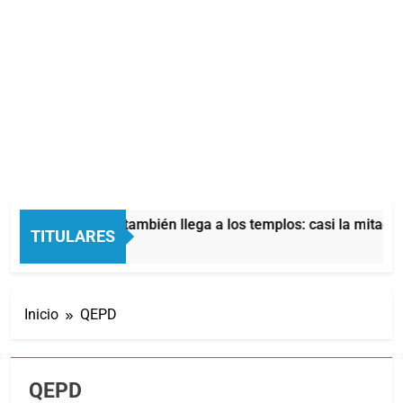
is económica también llega a los templos: casi la mitad de qui
TITULARES
rás
Inicio
QEPD
QEPD