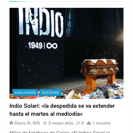
AVELLANEDA
SOCIEDAD
Indio Solari: «la despedida se va extender
hasta el martes al mediodía»
Diario EL SOL
2 meses atrás
0
1 minutos
Miles de fanáticos de Carlos «El Indio» Solari lo