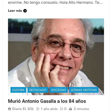
enorme. No tengo consuelo. Hola Alto Hermano. Te…
Leer más
CULTURA
DESTACADO
SOCIEDAD
ULTIMAS NOTICIAS
Murió Antonio Gasalla a los 84 años
Diario EL SOL
1 año atrás
0
2 minutos