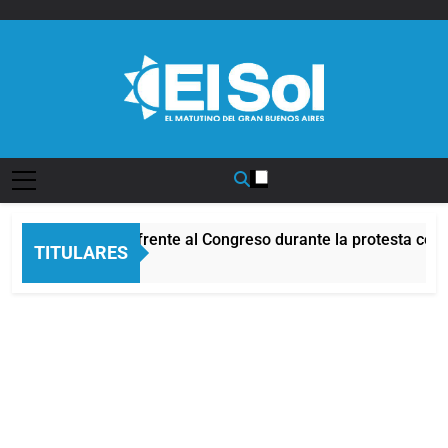
Saltar
al
contenido
Diario EL SOL
Incidentes frente al Congreso durante la protesta cont
TITULARES
6 Horas Atrás