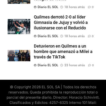
Diario EL SOL
18 horas atrás
0
Quilmes derrotó 2-0 al líder
Gimnasia de Jujuy y volvió a
ilusionarse con el Reducido
Diario EL SOL
18 horas atrás
0
Detuvieron en Quilmes a un
hombre que amenazó a Milei a
través de TikTok
Diario EL SOL
23 horas atrás
0
© Copyright 2026 EL SOL SA | Todos los derechos
reservados. Queda prohibida la reproducción total o
parcial del presente diario. Director: Horacio Schivintt.
Clasificados y Edictos: 4257-6325 Interno 101 Mail: