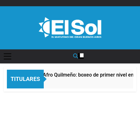
Saltar
al
contenido
Diario EL SOL
La noche del Afro Quilmeño: boxeo de primer nivel en la 
TITULARES
9 Horas Atrás