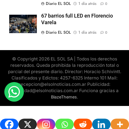
Diario EL SOL
1 día atrás
0
67 barrios full LED en Florencio
Varela
Diario EL SOL
1 día atrás
0
© Copyright 2026 EL SOL SA | Todos los derechos
reservados. Queda prohibida la reproducción total o
parcial del presente diario. Director: Horacio Schivintt.
Clasificados y Edictos: 4257-6325 Interno 101 Mail:
recepcion@elsolnoticias.com.ar Publicidad:
publicidad@elsolnoticias.com.ar Funciona gracias a
.
BlazeThemes