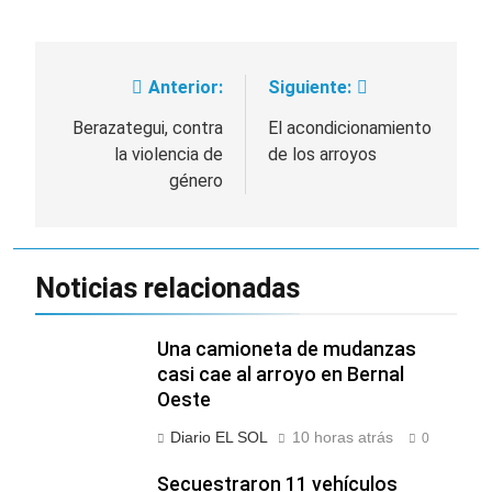
Anterior:
Siguiente:
Navegación
de
Berazategui, contra
El acondicionamiento
la violencia de
de los arroyos
entradas
género
Noticias relacionadas
Una camioneta de mudanzas
casi cae al arroyo en Bernal
Oeste
Diario EL SOL
10 horas atrás
0
Secuestraron 11 vehículos