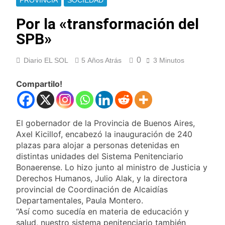
PROVINCIA
SOCIEDAD
Oeste
Secuestraron 11
vehículos durante un
Por la «transformación del
operativo de tránsito
10 Horas Atrás
SPB»
en Ezpeleta
El embajador
argentino en Brasil
llegó para reunirse
0
Diario EL SOL
5 Años Atrás
3 Minutos
10 Horas Atrás
con Quirno
Quilmes lo dejó
escapar y empató 1 a
Compartilo!
1 con Almagro
10 Horas Atrás
Las ventas
minoristas cayeron
El gobernador de la Provincia de Buenos Aires,
3,8% en julio
11 Horas Atrás
Axel Kicillof, encabezó la inauguración de 240
Quilmes: siete clubes
plazas para alojar a personas detenidas en
de barrio de la Liga
distintas unidades del Sistema Penitenciario
Femenina de fútbol
14 Horas Atrás
Bonaerense. Lo hizo junto al ministro de Justicia y
recibieron material
Consejo Federal del
Derechos Humanos, Julio Alak, y la directora
deportivo
Trabajo: un nuevo
provincial de Coordinación de Alcaidías
reclamo por el
15 Horas Atrás
Departamentales, Paula Montero.
respeto al
Boca oficializó la
“Así como sucedía en materia de educación y
federalismo
llegada de Enner
salud, nuestro sistema penitenciario también