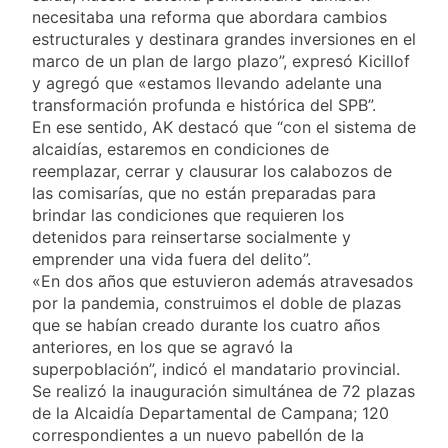
Valencia
16 Horas Atrás
necesitaba una reforma que abordara cambios
Carlos Balor y
estructurales y destinara grandes inversiones en el
monseñor Tissera en
marco de un plan de largo plazo”, expresó Kicillof
la celebración por
18 Horas Atrás
y agregó que «estamos llevando adelante una
San Cayetano
La bronquiolitis es
transformación profunda e histórica del SPB”.
una infección
En ese sentido, AK destacó que “con el sistema de
respiratoria aguda en
18 Horas Atrás
alcaidías, estaremos en condiciones de
los bebés
El último adiós al
reemplazar, cerrar y clausurar los calabozos de
papá de Leo Messi
las comisarías, que no están preparadas para
20 Horas Atrás
brindar las condiciones que requieren los
Quilmes recibe a
detenidos para reinsertarse socialmente y
Almagro con la mira
emprender una vida fuera del delito”.
puesta en el Reducido
20 Horas Atrás
«En dos años que estuvieron además atravesados
La crisis económica
por la pandemia, construimos el doble de plazas
también llega a los
que se habían creado durante los cuatro años
templos: casi la
1 Día Atrás
anteriores, en los que se agravó la
mitad de quienes
Economía en dos
superpoblación”, indicó el mandatario provincial.
buscan ayuda pide
velocidades
alimentos, dinero o
Se realizó la inauguración simultánea de 72 plazas
2 Días Atrás
trabajo
de la Alcaidía Departamental de Campana; 120
Lionel Messi llegará a
correspondientes a un nuevo pabellón de la
Rosario para