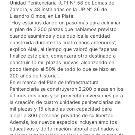
Unidad Penitenciaria (UP) N° 58 de Lomas de
despedir a su padre
2 Días Atrás
Zamora; y 48 instaladas en la UP N° 26 de
Jorge Messi
Murió Jorge Messi,
Lisandro Olmos, en La Plata.
padre de Lionel
“Hoy estamos dando un paso más para culminar
Messi, a los 68 años
2 Días Atrás
el plan de 2.200 plazas que habíamos previsto
Thiago Medina fue
cuando asumimos y que duplica la cantidad
imputado
construida durante los cuatro años anteriores”,
formalmente por
2 Días Atrás
explicó Alak, al tiempo que valoró que “apenas
abuso sexual
La CGT y las dos
finalice este plan, comenzará otro destinado a
CTA profundizan su
construir 10 mil plazas nuevas, alcanzando en
plan de lucha con
2 Días Atrás
poco tiempo el 50% de todo lo que se hizo en
nuevas marchas
200 años de historia”.
contra el Gobierno
En el marco del Plan de Infraestructura
Penitenciaria se construyeron 2.200 plazas en los
últimos dos años y se proyectan inversiones para
la creación de cuatro unidades penitenciarias de
mil plazas y 15 alcaidías con capacidad para
alojar a 300 personas privadas de su libertad.
Además, los nuevos espacios incluyen ámbitos
educativos y de formación laboral destinados a