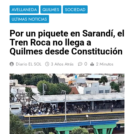
AVELLANEDA
QUILMES
SOCIEDAD
ULTIMAS NOTICIAS
Por un piquete en Sarandí, el
Tren Roca no llega a
Quilmes desde Constitución
0
Diario EL SOL
3 Años Atrás
2 Minutos