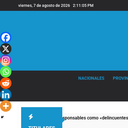
Saltar
viernes, 7 de agosto de 2026
2:11:06 PM
al
contenido
NACIONALES
PROVIN
greso y calificó a los responsables como «delincuentes anarqu