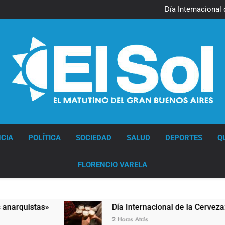
Jorge Macri condenó los d
res
Día Internacional 
El frío polar se instala 
El Senado aprobó la ley 
Jorge Macri condenó los d
res
Día Internacional 
El frío polar se instala 
El Senado aprobó la ley 
Diario EL SOL
CIA
POLÍTICA
SOCIEDAD
SALUD
DEPORTES
Q
FLORENCIO VARELA
istas»
Día Internacional de la Cerveza: los tr
2 Horas Atrás