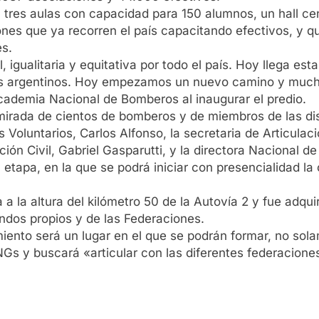
on tres aulas con capacidad para 150 alumnos, un hall ce
nes que ya recorren el país capacitando efectivos, y q
es.
igualitaria y equitativa por todo el país. Hoy llega esta
os argentinos. Hoy empezamos un nuevo camino y mucho 
ademia Nacional de Bomberos al inaugurar el predio.
 mirada de cientos de bomberos y de miembros de las dis
oluntarios, Carlos Alfonso, la secretaria de Articulació
ión Civil, Gabriel Gasparutti, y la directora Nacional d
a etapa, en la que se podrá iniciar con presencialidad 
 a la altura del kilómetro 50 de la Autovía 2 y fue adqui
ondos propios y de las Federaciones.
iento será un lugar en el que se podrán formar, no sol
NGs y buscará «articular con las diferentes federacion