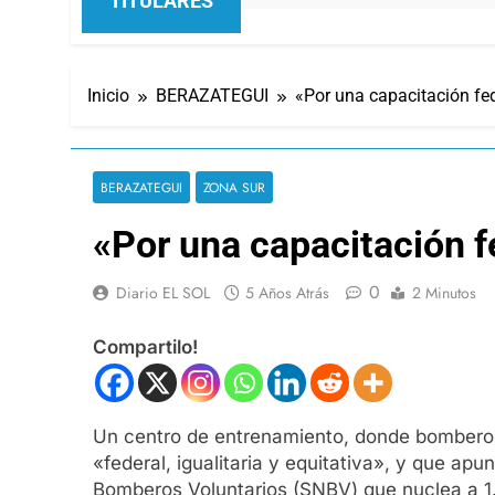
TITULARES
Inicio
BERAZATEGUI
«Por una capacitación fe
BERAZATEGUI
ZONA SUR
«Por una capacitación f
0
Diario EL SOL
5 Años Atrás
2 Minutos
Compartilo!
Un centro de entrenamiento, donde bomberos 
«federal, igualitaria y equitativa», y que a
Bomberos Voluntarios (SNBV) que nuclea a 1