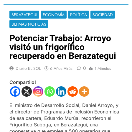
BERAZATEGUI
ECONOMÍA
POLÍTICA
SOCIEDAD
ULTIMAS NOTICIAS
Potenciar Trabajo: Arroyo
visitó un frigorífico
recuperado en Berazategui
0
Diario EL SOL
6 Años Atrás
1 Minutos
Compartilo!
El ministro de Desarrollo Social, Daniel Arroyo, y
el director de Programas de Inclusión Económica
de esa cartera, Eduardo Murúa, recorrieron el
Frigorífico Subpga, en Berazategui, una
cooperativa que emplea a 500 operarios que