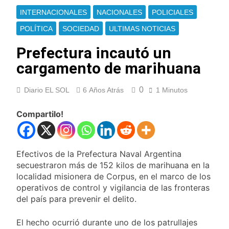
enfrentamientos
contra Pity Alvarez
67 barrios full LED en
INTERNACIONALES
NACIONALES
POLICIALES
Florencio Varela
POLÍTICA
SOCIEDAD
ULTIMAS NOTICIAS
23 Horas Atrás
El temporal se
Prefectura incautó un
despide del AMBA:
cuándo dejará de
cargamento de marihuana
24 Horas Atrás
llover y llega una ola
Kicillof marchó
de frío con mínimas
contra la Ley de
0
Diario EL SOL
6 Años Atrás
1 Minutos
cercanas a 1°C
Propiedad Privada de
1 Día Atrás
Milei
Renunció el
Compartilo!
subsecretario de
Seguridad de
1 Día Atrás
Quilmes, Hernán
Candela Arizaga
Ocampo, tras la
Efectivos de la Prefectura Naval Argentina
confirmó que tuvo un
difusión de chats
«brote psicótico» por
secuestraron más de 152 kilos de marihuana en la
1 Día Atrás
privados
consumo con
localidad misionera de Corpus, en el marco de los
La Libertad Avanza
Facundo Moyano
operativos de control y vigilancia de las fronteras
consiguió la mayoría
y rechazó el pedido
del país para prevenir el delito.
1 Día Atrás
del peronismo de
Masiva movilización
girar el proyecto a
al Congreso contra el
El hecho ocurrió durante uno de los patrullajes
comisión