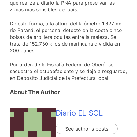
proyecto oficial de
que realiza a diario la PNA para preservar las
1 Día Atrás
Ley de Propiedad
zonas más sensibles del país.
La Diócesis de
Privada
Quilmes celebra la
fiesta de San
De esta forma, a la altura del kilómetro 1.627 del
1 Día Atrás
Cayetano
río Paraná, el personal detectó en la costa cinco
La Línea 148 pasó a
ser operada por La
bolsas de arpillera ocultas entre la maleza. Se
Central de Vicente
trata de 152,730 kilos de marihuana dividida en
1 Día Atrás
López
200 panes.
La Municipalidad de
Quilmes limpió
sumideros y
Por orden de la Fiscalía Federal de Oberá, se
1 Día Atrás
desagües en medio
secuestró el estupefaciente y se dejó a resguardo,
de las lluvias
en Depósito Judicial de la Prefectura local.
About The Author
Diario EL SOL
See author's posts