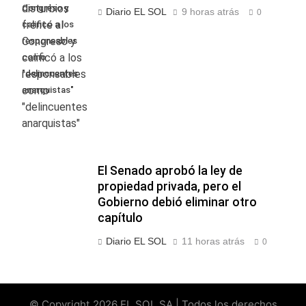
Congreso y
Diario EL SOL
9 horas atrás
0
calificó a los
responsables
como
"delincuentes
anarquistas"
El Senado aprobó la ley de
propiedad privada, pero el
Gobierno debió eliminar otro
capítulo
Diario EL SOL
11 horas atrás
0
© Copyright 2026 EL SOL SA | Todos los derechos