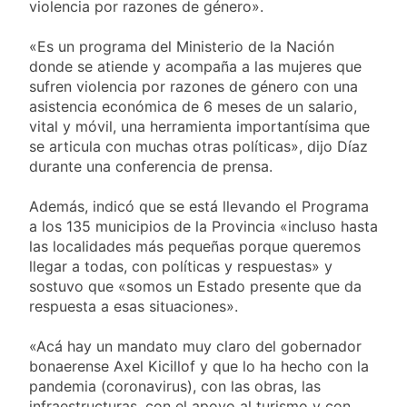
y rechazó el pedido
violencia por razones de género».
1 Día Atrás
del peronismo de
Masiva movilización
girar el proyecto a
«Es un programa del Ministerio de la Nación
al Congreso contra el
comisión
proyecto oficial de
donde se atiende y acompaña a las mujeres que
1 Día Atrás
Ley de Propiedad
sufren violencia por razones de género con una
La Diócesis de
Privada
asistencia económica de 6 meses de un salario,
Quilmes celebra la
fiesta de San
vital y móvil, una herramienta importantísima que
1 Día Atrás
Cayetano
se articula con muchas otras políticas», dijo Díaz
La Línea 148 pasó a
durante una conferencia de prensa.
ser operada por La
Central de Vicente
2 Días Atrás
López
Además, indicó que se está llevando el Programa
a los 135 municipios de la Provincia «incluso hasta
las localidades más pequeñas porque queremos
llegar a todas, con políticas y respuestas» y
sostuvo que «somos un Estado presente que da
respuesta a esas situaciones».
«Acá hay un mandato muy claro del gobernador
bonaerense Axel Kicillof y que lo ha hecho con la
pandemia (coronavirus), con las obras, las
infraestructuras, con el apoyo al turismo y con