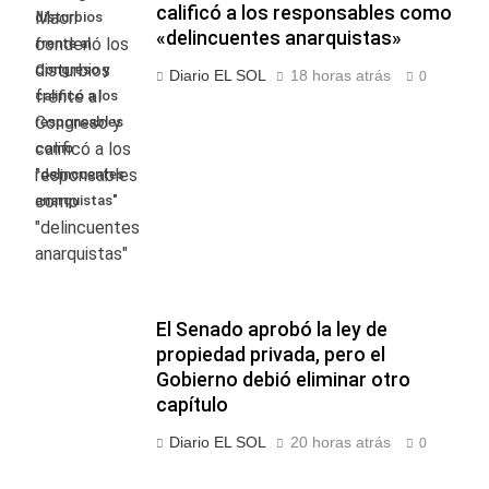
calificó a los responsables como
disturbios
«delincuentes anarquistas»
frente al
Congreso y
Diario EL SOL
18 horas atrás
0
calificó a los
responsables
como
"delincuentes
anarquistas"
El Senado aprobó la ley de
propiedad privada, pero el
Gobierno debió eliminar otro
capítulo
Diario EL SOL
20 horas atrás
0