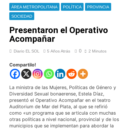
Ley de Propiedad
La Fiscalía rechazó el
ÁREA METROPOLITANA
POLÍTICA
PROVINCIA
Privada: hubo
pedido para
detenidos y
suspender el juicio
SOCIEDAD
1 Día Atrás
enfrentamientos
contra Pity Alvarez
67 barrios full LED en
Presentaron el Operativo
Florencio Varela
Acompañar
1 Día Atrás
El temporal se
despide del AMBA:
0
Diario EL SOL
5 Años Atrás
2 Minutos
cuándo dejará de
1 Día Atrás
llover y llega una ola
Kicillof marchó
Compartilo!
de frío con mínimas
contra la Ley de
cercanas a 1°C
Propiedad Privada de
1 Día Atrás
Milei
Renunció el
La ministra de las Mujeres, Políticas de Género y
subsecretario de
Seguridad de
Diversidad Sexual bonaerense, Estela Díaz,
1 Día Atrás
Quilmes, Hernán
presentó el Operativo Acompañar en el teatro
Candela Arizaga
Ocampo, tras la
Auditorium de Mar del Plata, al que se refirió
confirmó que tuvo un
difusión de chats
«brote psicótico» por
como «un programa que se articula con muchas
1 Día Atrás
privados
consumo con
otras políticas a nivel nacional, provincial y de los
La Libertad Avanza
Facundo Moyano
municipios que se implementan para abordar la
consiguió la mayoría