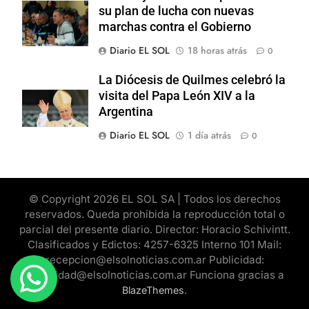
su plan de lucha con nuevas
marchas contra el Gobierno
Diario EL SOL
18 horas atrás
0
La Diócesis de Quilmes celebró la
visita del Papa León XIV a la
Argentina
Diario EL SOL
1 día atrás
0
© Copyright 2026 EL SOL SA | Todos los derechos
reservados. Queda prohibida la reproducción total o
parcial del presente diario. Director: Horacio Schivintt.
Clasificados y Edictos: 4257-6325 Interno 101 Mail:
recepcion@elsolnoticias.com.ar Publicidad:
publicidad@elsolnoticias.com.ar Funciona gracias a
.
BlazeThemes