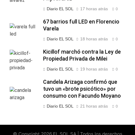
Diario EL SOL
17 horas atrás
0
67 barrios full LED en Florencio
Varela
Diario EL SOL
18 horas atrás
0
Kicillof marchó contra la Ley de
Propiedad Privada de Milei
Diario EL SOL
19 horas atrás
0
Candela Arizaga confirmó que
tuvo un «brote psicótico» por
consumo con Facundo Moyano
Diario EL SOL
21 horas atrás
0
© Copyright 2026 EL SOL SA | Todos los derechos