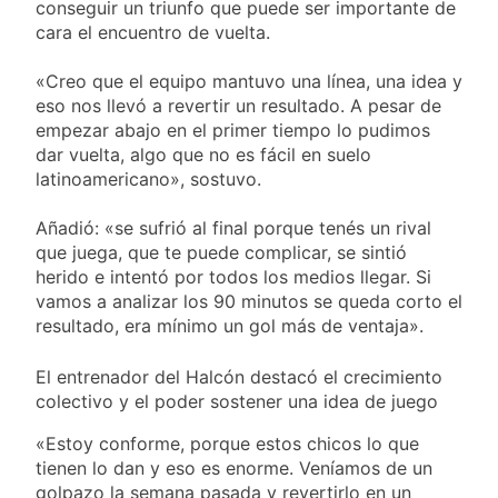
fiesta de San
conseguir un triunfo que puede ser importante de
22 Horas Atrás
Cayetano
cara el encuentro de vuelta.
La Línea 148 pasó a
ser operada por La
Central de Vicente
«Creo que el equipo mantuvo una línea, una idea y
22 Horas Atrás
López
eso nos llevó a revertir un resultado. A pesar de
La Municipalidad de
empezar abajo en el primer tiempo lo pudimos
Quilmes limpió
sumideros y
dar vuelta, algo que no es fácil en suelo
22 Horas Atrás
desagües en medio
latinoamericano», sostuvo.
Transporte: un
de las lluvias
asistente virtual para
consultar
Añadió: «se sufrió al final porque tenés un rival
23 Horas Atrás
infracciones en
que juega, que te puede complicar, se sintió
segundos
herido e intentó por todos los medios llegar. Si
vamos a analizar los 90 minutos se queda corto el
resultado, era mínimo un gol más de ventaja».
El entrenador del Halcón destacó el crecimiento
colectivo y el poder sostener una idea de juego
«Estoy conforme, porque estos chicos lo que
tienen lo dan y eso es enorme. Veníamos de un
golpazo la semana pasada y revertirlo en un