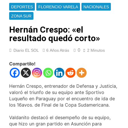
El temporal se
DEPORTES
FLORENCIO VARELA
NACIONALES
despide del AMBA:
cuándo dejará de
ZONA SUR
18 Horas Atrás
llover y llega una ola
Kicillof marchó
de frío con mínimas
Hernán Crespo: «el
contra la Ley de
cercanas a 1°C
Propiedad Privada de
resultado quedó corto»
19 Horas Atrás
Milei
Renunció el
subsecretario de
0
Diario EL SOL
6 Años Atrás
2 Minutos
Seguridad de
20 Horas Atrás
Quilmes, Hernán
Candela Arizaga
Compartilo!
Ocampo, tras la
confirmó que tuvo un
difusión de chats
«brote psicótico» por
21 Horas Atrás
privados
consumo con
La Libertad Avanza
Facundo Moyano
Hernán Crespo, entrenador de Defensa y Justicia,
consiguió la mayoría
y rechazó el pedido
valoró el triunfo de su equipo ante Sportivo
21 Horas Atrás
del peronismo de
Luqueño en Paraguay por el encuentro de ida de
Masiva movilización
girar el proyecto a
los 16avos. de Final de la Copa Sudamericana.
al Congreso contra el
comisión
proyecto oficial de
21 Horas Atrás
Ley de Propiedad
Valdanito destacó el desempeño de su equipo,
La Diócesis de
Privada
que hizo un gran partido en Asunción para
Quilmes celebra la